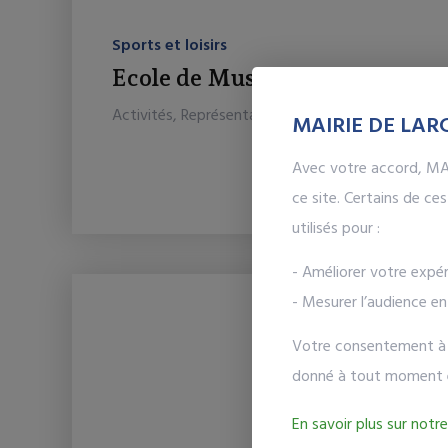
Sports et loisirs
Ecole de Musique Intercommu
Activités, Représentations, Auditions ...
MAIRIE DE LARC
Avec votre accord, MAI
ce site. Certains de c
utilisés pour :
- Améliorer votre expér
- Mesurer l’audience e
Votre consentement à l'
donné à tout moment 
En savoir plus sur notre