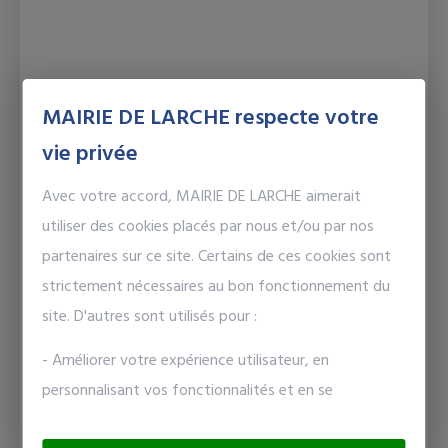
MAIRIE DE LARCHE respecte votre
vie privée
Avec votre accord, MAIRIE DE LARCHE aimerait
utiliser des cookies placés par nous et/ou par nos
partenaires sur ce site. Certains de ces cookies sont
Vie municipale
strictement nécessaires au bon fonctionnement du
Conseils municipaux 2021
site. D'autres sont utilisés pour :
Compte-rendus des conseils municipaux qui ont eu
- Améliorer votre expérience utilisateur, en
lieu durant l'année 2021.
personnalisant vos fonctionnalités et en se
souvenant de vos choix.
En savoir plus