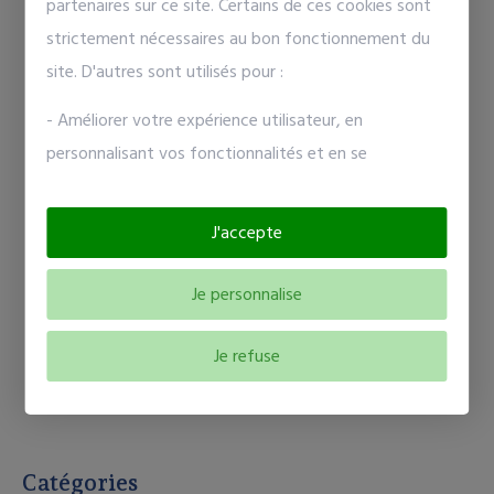
partenaires sur ce site. Certains de ces cookies sont
commune : l'arrivée d'un médecin
strictement nécessaires au bon fonctionnement du
site. D'autres sont utilisés pour :
- Améliorer votre expérience utilisateur, en
personnalisant vos fonctionnalités et en se
Projet "EN QUÊTE D'EAU"
souvenant de vos choix.
- Mesurer l’audience en suivant le nombre de visiteurs
J'accepte
et en comprenant comment vous arrivez sur notre
site.
Elections présidentielles
Je personnalise
Elections présidentielles le 18 avril 2027 et le 2
Votre consentement à l'installation de cookies non
mai 2027
Je refuse
strictement nécessaires est libre et peut être retiré
ou donné à tout moment en vous rendant sur
notre
page dédiée à la gestion des cookies
.
Catégories
En savoir plus sur notre politique de confidentialité
.