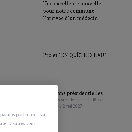
Une excellente nouvelle
pour notre commune :
l'arrivée d'un médecin
Projet "EN QUÊTE D'EAU"
Elections présidentielles
Elections présidentielles le 18 avril
2027 et le 2 mai 2027
par nos partenaires sur
ite. D'autres sont