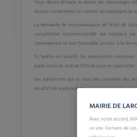
Vous devez déclarer la nature des dommages subis
dossier comprenant un courrier accompagné de ph
La demande de reconnaissance de l’état de cata
consultative interministérielle qui statuera s
conséquence un avis favorable, ou non, à la dema
Si l’arrêté est positif, les administrés concerné
publication au Journal Officiel pour se rapprocher 
Les administrés qui se sont fait connaitre des s
résultat de la procédure.
Le Mair
MAIRIE DE LARC
Bernard LAR
Avec votre accord, MAI
ce site. Certains de c