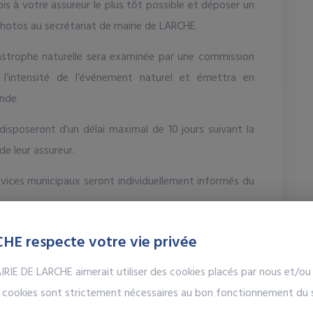
 à votre assureur le plus tôt possible et déposer un
otos au secrétariat de mairie de LARCHE.
strophe naturelle sera examinée par une commission
ur l’intensité de l’événement naturel et émettra en
nde.
s disposeront d’un délai maximal de 10 jours suivant la
de leur assureur.
ervices municipaux seront individuellement informés du
e,
HE respecte votre vie privée
OCHE
RIE DE LARCHE aimerait utiliser des cookies placés par nous et/ou 
es cookies sont strictement nécessaires au bon fonctionnement du s